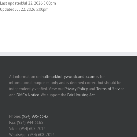
Last updated:Jul 22, 2026 5:00pm
Updated Jul 22, 2026 5:00pm
All information on
hallmarkhollywoodcondo.com
is for
informational purposes only and is deemed correct but should be
independently verified. View our
Privacy Policy
and
Terms of Service
and
DMCA Notice
. We support the
Fair Housing Act
.
Phone:
(954) 995-3543
Fax: (954) 944-3165
Viber: (954) 608-7014
WhatsApp: (954) 608-7014