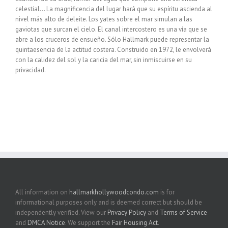
celestial… La magnificencia del lugar hará que su espíritu ascienda al
nivel más alto de deleite. Los yates sobre el mar simulan a las
gaviotas que surcan el cielo. El canal intercostero es una vía que se
abre a los cruceros de ensueño. Sólo Hallmark puede representar la
quintaesencia de la actitud costera. Construido en 1972, le envolverá
con la calidez del sol y la caricia del mar, sin inmiscuirse en su
privacidad.
All information on
hallmarkhollywoodcondo.com
is for
informational purposes only and is deemed correct but should be
independently verified. View our
Privacy Policy
and
Terms of Service
and
DMCA Notice
. We support the
Fair Housing Act
.